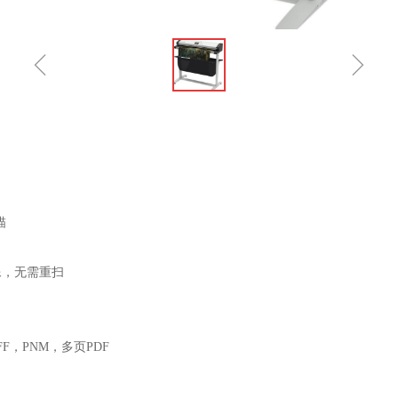
ꁆ
ꁇ
描
像，无需重扫
IFF，PNM，多页PDF