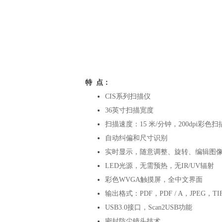
特 点：
CIS系列扫描仪
36英寸扫描宽度
扫描速度：15 米/分钟，200dpi彩色扫
自动纠偏和尺寸识别
实时显示，随意调整、旋转、编辑图
LED光源，无需预热，无IR/UV辐射
彩色WVGA触摸屏，全中文界面
输出格式：PDF，PDF / A，JPEG，T
USB3.0接口，Scan2USB功能
密封防尘镜头技术