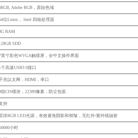
sRGB, Adobe RGB，原始色域
64位Linux， Intel 四核处理器
8G RAM
128GB SDD
7英寸彩色WVGA触摸屏，全中文操作界面
1个高速USB3.0接口
千兆以太网，HDMI，串口
3组CIS模块，22389像素，防尘包装
支持
双排RGB LED光源，有效避免阴影和褶皱，无红外/紫外线辐射
50000小时