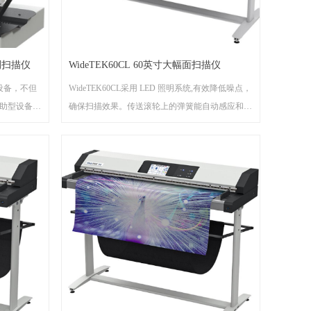
书刊扫描仪
WideTEK60CL 60英寸大幅面扫描仪
能设备，不但
WideTEK60CL采用 LED 照明系统,有效降低噪点，
助型设备，
确保扫描效果。传送滚轮上的弹簧能自动感应和调
盘，一机两
控不同厚薄的图纸原件，重量平衡背板可以提供恰
到好处的压力，使文件平稳通过，保护边缘不受
损。用户还能直接通过网页浏览器或者内置触摸屏
操作扫描仪。预览屏能实时显示扫描效果，便于直
接编辑调整图像，无需重扫。