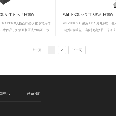
K 36 ART 艺术品扫描仪
WidTEK36 36英寸大幅面扫描仪
 ® 36 ART-600大幅面扫描仪 能够轻松非
WideTEK 36C 采用 LED 照明系统
艺术作品，如油画和亚克力绘画，水彩
有效降低噪点，确保扫描效果。传送滚
柔和的绘画，混合的媒体拼贴画和古董
能自动感应和调控不同厚薄的图纸原件
其扫描幅面可达 914 x 1524mm，光
背板可以提供恰到好处的压力，使文件
上一页
1
2
下一页
dpi。WideTEK ® 36 ART-600 就是为
保护边缘不受损。用户还能直接通过网
艺术品复制而设计。博物馆可以数字化
者内置触摸屏操作扫描仪。预览屏能实
品，售卖复制品 或者网上出版。 服务
效果，便于直接编辑调整图像，无需重
数字化服务，这是个很有前景的市场。
接触式地在CCD镜头下移动, 防止艺术
 ，这就很方便扫描仍然湿的油画, 只要
图框干燥地可以放到扫描平台上。
闻中心
联系我们
光源无红外紫外辐射防止艺术品色彩失真
损坏原件。