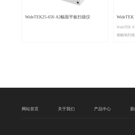
WideTEK25-650 A2幅面平板扫描仪
WideTE
WideTEK
接触地扫描
画，木炭和
艺术作品等，
学分辨率600 
扫描存档及
他们的收藏
商也可提供
原件完全非
品受到损害
是装订过的
网站首页
关于我们
产品中心
新
LED 冷
或过度曝光