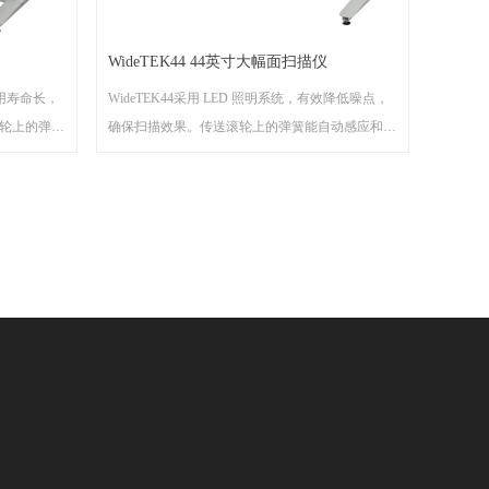
WideTEK44 44英寸大幅面扫描仪
，使用寿命长，
WideTEK44采用 LED 照明系统，有效降低噪点，
轮上的弹簧
确保扫描效果。传送滚轮上的弹簧能自动感应和调
，重量平衡
控不同厚薄的图纸原件，重量平衡背板可以提供恰
平稳通过，
到好处的压力，使文件平稳通过，保护边缘不受
页浏览器或
损。用户还能直接通过网页浏览器或者内置触摸屏
时显示扫描
操作扫描仪。预览屏能实时显示扫描效果，便于直
扫。
接编辑调整图像，无需重扫。